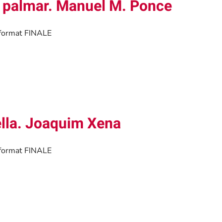
un palmar. Manuel M. Ponce
n format FINALE
lella. Joaquim Xena
n format FINALE