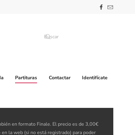
da
Partituras
Contactar
Identifícate
ién en formato Finale. El precio es de 3,00€
 en la web (si no está registrado) para poder