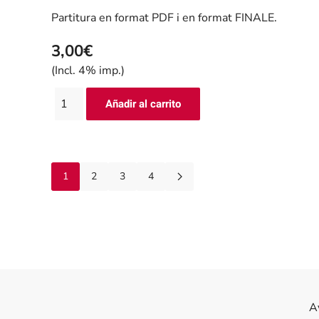
Partitura en format PDF i en format FINALE.
3,00€
(Incl. 4% imp.)
1
2
3
4
A