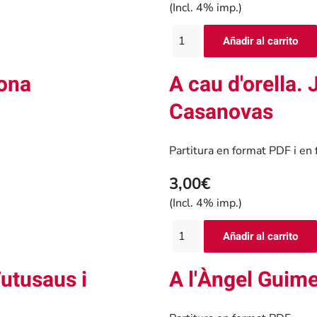
(Incl. 4% imp.)
rona
A cau d'orella.
Casanovas
Partitura en format PDF i e
3,00€
(Incl. 4% imp.)
utusaus i
A l'Àngel Guime