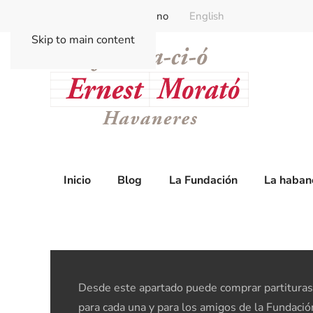
Català
Castellano
English
Skip to main content
Inicio
Blog
La Fundación
La haban
Desde este apartado puede comprar partituras 
para cada una y para los amigos de la Fundació