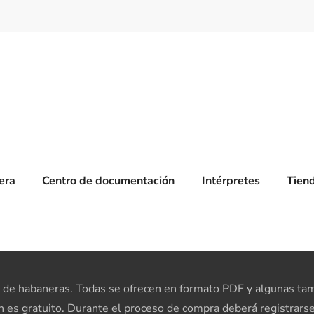
era
Centro de documentación
Intérpretes
Tien
de habaneras. Todas se ofrecen en formato PDF y algunas tamb
n es gratuito. Durante el proceso de compra deberá registrarse