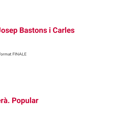
 Josep Bastons i Carles
n format FINALE
rà. Popular