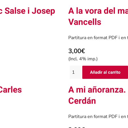
c Salse i Josep
A la vora del m
Vancells
Partitura en format PDF i en
3,00€
(Incl. 4% imp.)
Carles
A mi añoranza. 
Cerdán
Partitura en format PDF i en