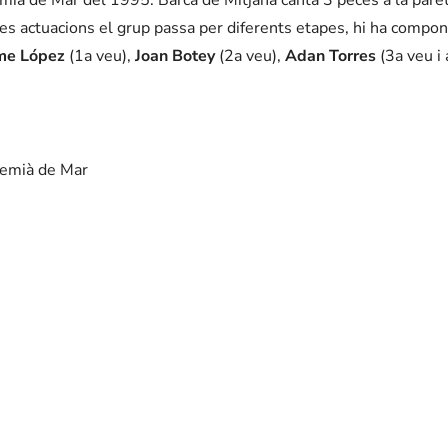
res actuacions el grup passa per diferents etapes, hi ha compo
me López
(1a veu),
Joan Botey
(2a veu),
Adan Torres
(3a veu i 
remià de Mar