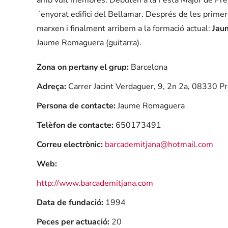
´enyorat edifici del Bellamar. Després de les prime
marxen i finalment arribem a la formació actual:
Jau
Jaume Romaguera (guitarra).
Zona on pertany el grup:
Barcelona
Adreça:
Carrer Jacint Verdaguer, 9, 2n 2a, 08330 P
Persona de contacte:
Jaume Romaguera
Telèfon de contacte:
650173491
Correu electrònic:
barcademitjana@hotmail.com
Web:
http://www.barcademitjana.com
Data de fundació:
1994
Peces per actuació:
20