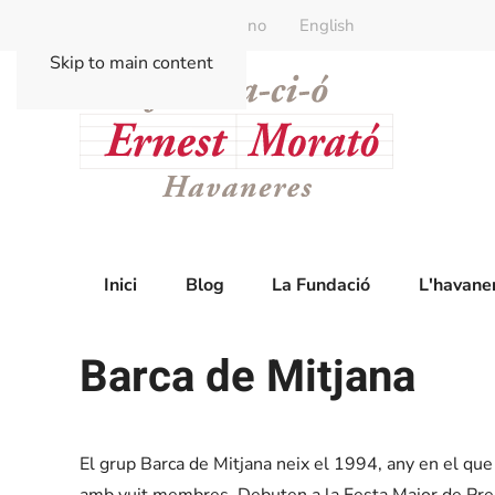
Català
Castellano
English
Skip to main content
Inici
Blog
La Fundació
L'havane
Barca de Mitjana
El grup Barca de Mitjana neix el 1994, any en el q
amb vuit membres. Debuten a la Festa Major de Prem