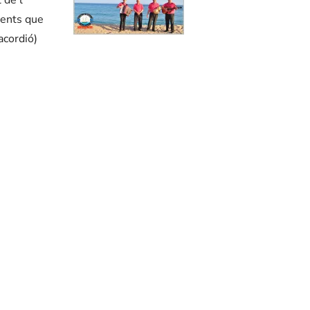
+
nents que
acordió)