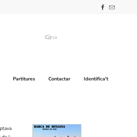
Partitures
Contactar
Identifica't
mptava
 de l