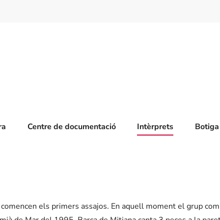
ra
Centre de documentació
Intèrprets
Botiga
ue comencen els primers assajos. En aquell moment el grup co
ià de Mar del 1995. Barca de Mitjana canta 3 peces a la paret