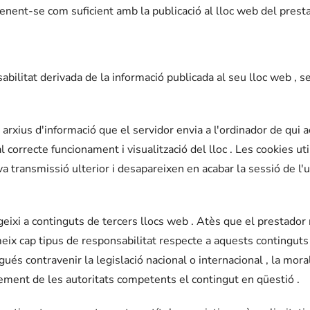
nent-se com suficient amb la publicació al lloc web del presta
abilitat derivada de la informació publicada al seu lloc web ,
ts arxius d'informació que el servidor envia a l'ordinador de qui
orrecte funcionament i visualització del lloc . Les cookies util
a transmissió ulterior i desapareixen en acabar la sessió de l'us
geixi a continguts de tercers llocs web . Atès que el prestador
eix cap tipus de responsabilitat respecte a aquests continguts .
és contravenir la legislació nacional o internacional , la moral 
xement de les autoritats competents el contingut en qüestió .