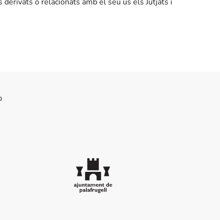
derivats o relacionats amb el seu ús els Jutjats i
b
Ajuntament de Palafrugell