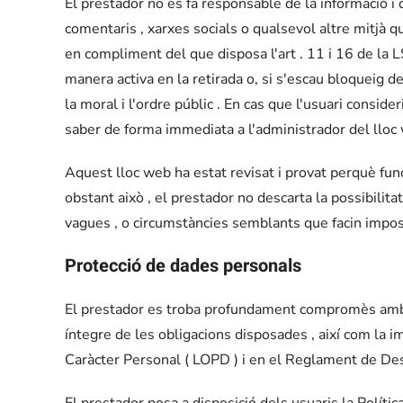
El prestador no es fa responsable de la informació i 
comentaris , xarxes socials o qualsevol altre mitjà 
en compliment del que disposa l'art . 11 i 16 de la LSS
manera activa en la retirada o, si s'escau bloqueig de
la moral i l'ordre públic . En cas que l'usuari consid
saber de forma immediata a l'administrador del lloc 
Aquest lloc web ha estat revisat i provat perquè funci
obstant això , el prestador no descarta la possibilita
vagues , o circumstàncies semblants que facin imposs
Protecció de dades personals
El prestador es troba profundament compromès amb e
íntegre de les obligacions disposades , així com la 
Caràcter Personal ( LOPD ) i en el Reglament de D
El prestador posa a disposició dels usuaris la Polític