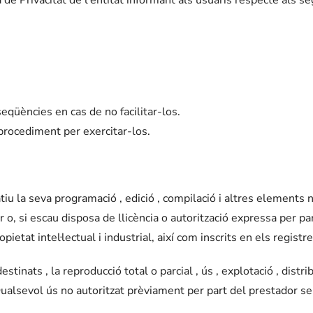
nseqüències en cas de no facilitar-los.
 procediment per exercitar-los.
tatiu la seva programació , edició , compilació i altres elements
or o, si escau disposa de llicència o autorització expressa per p
etat intel·lectual i industrial, així com inscrits en els registr
stinats , la reproducció total o parcial , ús , explotació , distri
. Qualsevol ús no autoritzat prèviament per part del prestador 