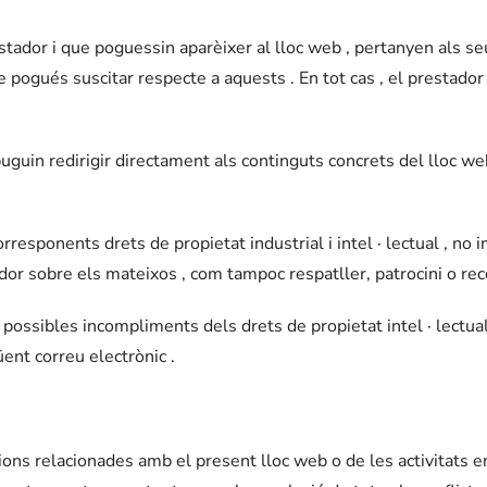
 prestador i que poguessin aparèixer al lloc web , pertanyen als s
pogués suscitar respecte a aquests . En tot cas , el prestador 
uin redirigir directament als continguts concrets del lloc web , 
orresponents drets de propietat industrial i intel · lectual , no 
ador sobre els mateixos , com tampoc respatller, patrocini o re
 possibles incompliments dels drets de propietat intel · lectual
üent correu electrònic .
ions relacionades amb el present lloc web o de les activitats en