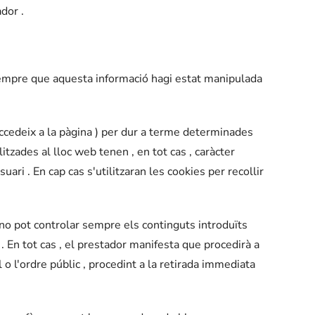
dor .
 sempre que aquesta informació hagi estat manipulada
 accedeix a la pàgina ) per dur a terme determinades
itzades al lloc web tenen , en tot cas , caràcter
uari . En cap cas s'utilitzaran les cookies per recollir
 no pot controlar sempre els continguts introduïts
 En tot cas , el prestador manifesta que procedirà a
o l'ordre públic , procedint a la retirada immediata