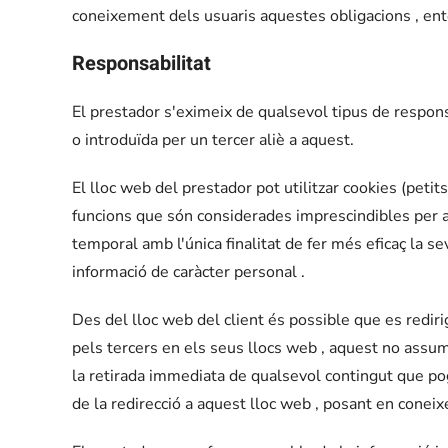
coneixement dels usuaris aquestes obligacions , ente
Responsabilitat
El prestador s'eximeix de qualsevol tipus de respons
o introduïda per un tercer aliè a aquest.
El lloc web del prestador pot utilitzar cookies (peti
funcions que són considerades imprescindibles per al c
temporal amb l'única finalitat de fer més eficaç la sev
informació de caràcter personal .
Des del lloc web del client és possible que es rediri
pels tercers en els seus llocs web , aquest no assum
la retirada immediata de qualsevol contingut que pogu
de la redirecció a aquest lloc web , posant en conei