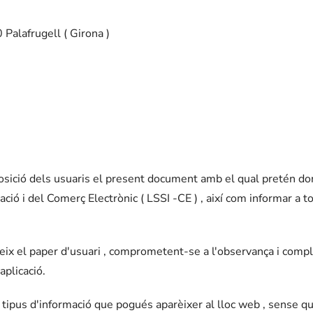
0 Palafrugell ( Girona )
sposició dels usuaris el present document amb el qual pretén d
ació i del Comerç Electrònic ( LSSI -CE ) , així com informar a t
ix el paper d'usuari , comprometent-se a l'observança i compli
aplicació.
 tipus d'informació que pogués aparèixer al lloc web , sense qu