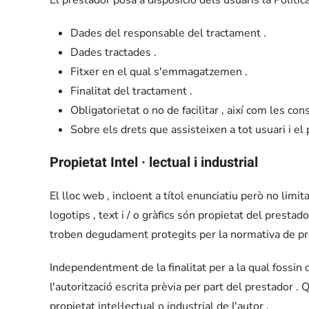
Dades del responsable del tractament .
Dades tractades .
Fitxer en el qual s'emmagatzemen .
Finalitat del tractament .
Obligatorietat o no de facilitar , així com les co
Sobre els drets que assisteixen a tot usuari i el
Propietat Intel · lectual i industrial
El lloc web , incloent a títol enunciatiu però no limi
logotips , text i / o gràfics són propietat del prestad
troben degudament protegits per la normativa de propi
Independentment de la finalitat per a la qual fossin de
l'autorització escrita prèvia per part del prestador 
propietat intel·lectual o industrial de l'autor .