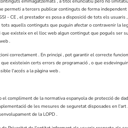
continguts emmagatzemats , a títol enunciatiu però no limitatiu 
que permeti a tercers publicar continguts de forma independent 
I - CE , el prestador es posa a disposició de tots els usuaris , a
 tots aquells continguts que puguin afectar o contravenir la legi
eri que existeix en el lloc web algun contingut que pogués ser su
web .
oni correctament . En principi , pot garantir el correcte funcio
t que existeixin certs errors de programació , o que esdevinguin
ible l'accés a la pàgina web .
l compliment de la normativa espanyola de protecció de dades
implementació de les mesures de seguretat disposades en l'art 
esenvolupament de la LOPD .
a de Privacitat de l'entitat informant als usuaris respecte als s