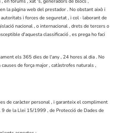
, en fòrums , xat 's, generadors de blocs ,
en la pàgina web del prestador . No obstant això i
utoritats i forces de seguretat , i col · laborant de
slació nacional , o internacional , drets de tercers o
sceptible d'aquesta classificació , es prega ho faci
nament els 365 dies de l'any , 24 hores al dia . No
 causes de força major , catàstrofes naturals ,
 de caràcter personal , i garanteix el compliment
. 9 de la Llei 15/1999 , de Protecció de Dades de
egüents aspectes :