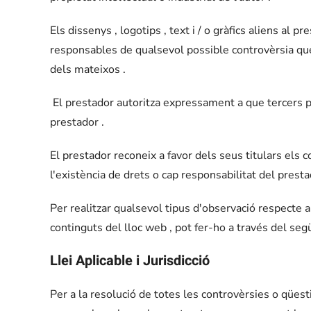
Els dissenys , logotips , text i / o gràfics aliens al
responsables de qualsevol possible controvèrsia que 
dels mateixos .
El prestador autoritza expressament a que tercers pug
prestador .
El prestador reconeix a favor dels seus titulars els c
l'existència de drets o cap responsabilitat del prest
Per realitzar qualsevol tipus d'observació respecte a
continguts del lloc web , pot fer-ho a través del seg
Llei Aplicable i Jurisdicció
Per a la resolució de totes les controvèrsies o qüest