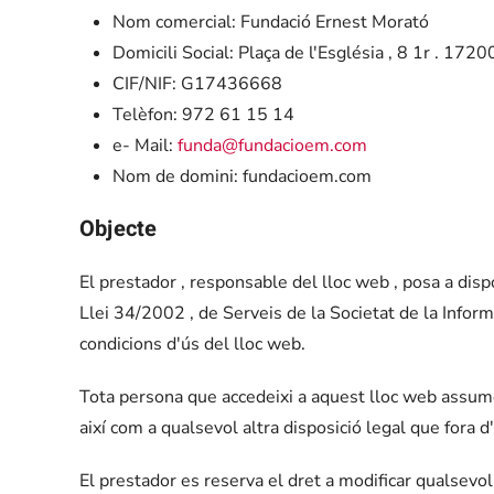
Nom comercial: Fundació Ernest Morató
Domicili Social: Plaça de l'Església , 8 1r . 1720
CIF/NIF: G17436668
Telèfon: 972 61 15 14
e- Mail:
funda@fundacioem.com
Nom de domini: fundacioem.com
Objecte
El prestador , responsable del lloc web , posa a di
Llei 34/2002 , de Serveis de la Societat de la Inform
condicions d'ús del lloc web.
Tota persona que accedeixi a aquest lloc web assume
així com a qualsevol altra disposició legal que fora d'
El prestador es reserva el dret a modificar qualsevol