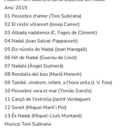
Any: 2015
01 Pessebre d'amor (Toni Subirana)
02 El rústic villancet (Josep Camer)
03 Albada nadalenca (C. Fages de Climent)
04 Nadal (Joan Salvat-Pappasseit)
05 Els núvols de Nadal (Joan Maragall)
06 Nit de Nadal (Guerau de Liost)
07 Nadala (Àngel Guimerà)
08 Rondalla del bou (Marià Manent)
09 També, vindrem, infant, a l'hora vella (J. V. Foix)
10 Pessebre vora el mar (Tomàs Garcés)
11 Cançó de l'estrella (Jacint Verdaguer)
12 Sonet (Miquel Martí i Pol)
13 És Nadal (Miquel-Lluís Muntané)
Musica: Toni Subirana