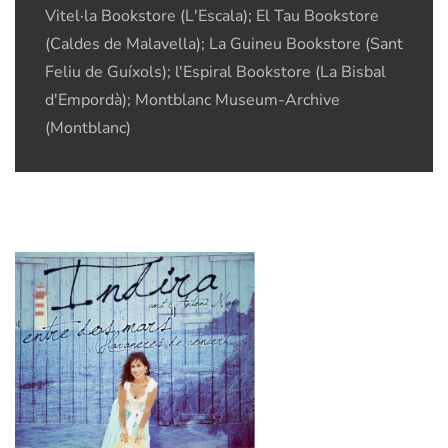
Vitel·la Bookstore (L'Escala); El Tau Bookstore
(Caldes de Malavella); La Guineu Bookstore (Sant
Feliu de Guíxols); l'Espiral Bookstore (La Bisbal
d'Empordà); Montblanc Museum-Archive
(Montblanc)