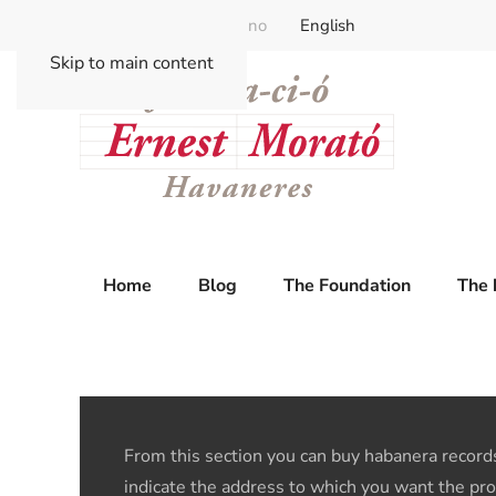
Català
Castellano
English
Skip to main content
Home
Blog
The Foundation
The 
From this section you can buy habanera records
indicate the address to which you want the pro