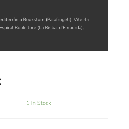
diterrània Bookstore (Palafrugell); Vitel·la
'Espiral Bookstore (La Bisbal d'Empordà);
t
1 In Stock