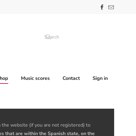
hop
Music scores
Contact
Sign in
the website (if you are not registered) to
 that are within the Spanish state, on the