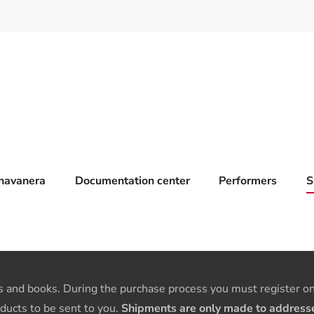
havanera
Documentation center
Performers
S
 and books. During the purchase process you must register on 
ducts to be sent to you.
Shipments are only made to addresses