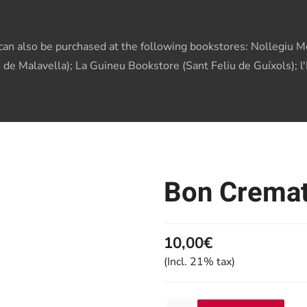
s can also be purchased at the following bookstores: Nollegiu Me
 de Malavella); La Guineu Bookstore (Sant Feliu de Guíxols); l
Bon Crema
10,00€
(Incl. 21% tax)