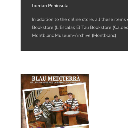
Iberian Peninsula
.
In addition to the online store, all these item
Bookstore (L'Escala); El Tau Bookstore (Caldes
Montblanc Museum-Archive (Montblanc)