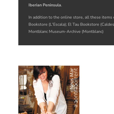
Iberian Peninsula
.
In addition to the online store, all these item
Bookstore (L'Escala); El Tau Bookstore (Caldes
Montblanc Museum-Archive (Montblanc)