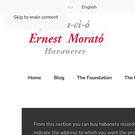
Català
Castellano
English
Skip to main content
Home
Blog
The Foundation
The 
From this section you can buy habanera records
indicate the address to which you want the pro