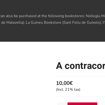
s can also be purchased at the following bookstores: Nollegiu Me
 de Malavella); La Guineu Bookstore (Sant Feliu de Guíxols); l
A contraco
10,00€
(Incl. 21% tax)