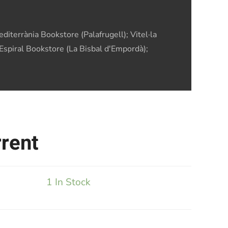
diterrània Bookstore (Palafrugell); Vitel·la
'Espiral Bookstore (La Bisbal d'Empordà);
rrent
1 In Stock