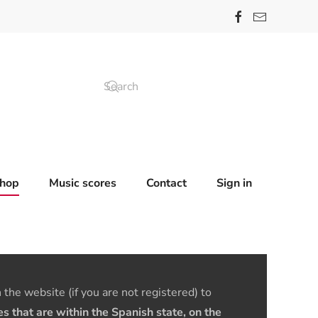
hop
Music scores
Contact
Sign in
the website (if you are not registered) to
 that are within the Spanish state, on the