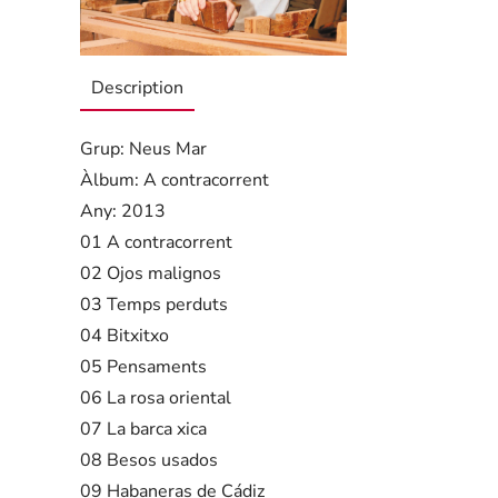
Description
Grup: Neus Mar
Àlbum: A contracorrent
Any: 2013
01 A contracorrent
02 Ojos malignos
03 Temps perduts
04 Bitxitxo
05 Pensaments
06 La rosa oriental
07 La barca xica
08 Besos usados
09 Habaneras de Cádiz