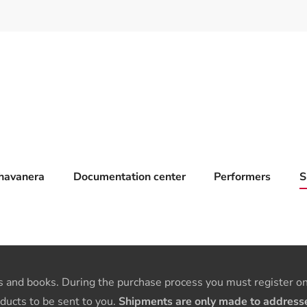
havanera
Documentation center
Performers
S
 and books. During the purchase process you must register on 
ducts to be sent to you.
Shipments are only made to addresses